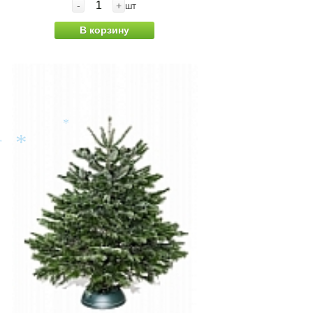
-
+
шт
В корзину
*
*