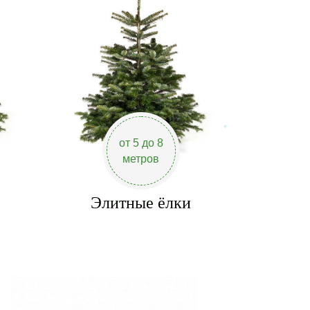
от 5 до 8
*
метров
Элитные ёлки