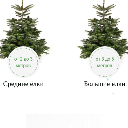
от 2 до 3
от 3 до 5
метров
метров
Средние ёлки
Большие ёлки
*
*