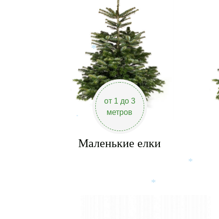
*
от 1 до 3
метров
*
Маленькие елки
*
*